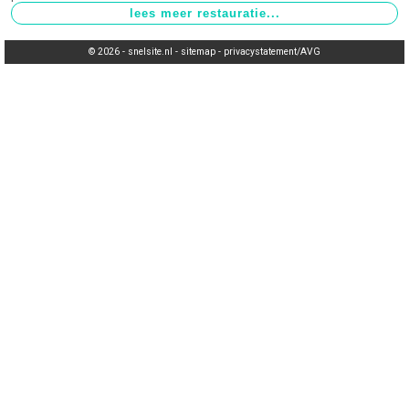
© 2026 -
snelsite.nl
-
sitemap
-
privacystatement/AVG