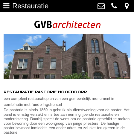
Restauratie
Architectuur
>
GVB architecten
Haagweg 4-G3, 2311 AA Leiden
Restauratie
071-5237347
>
info@gvbarchitecten.nl
Bouwhistorie
>
Onderhoud
>
impressie oudere projecten
>
Bureau
>
RESTAURATIE PASTORIE HOOFDDORP
een compleet restauratieplan van een gemeentelijk monument in
Actueel
>
combinatie met funderingsherstel
De pastorie is sinds 1859 in gebruik als dienstwoning voor de pastor. Het
Contact
>
pand is ernstig verzakt en is toe aan een ingrijpende restauratie en
modernisering. Daarbij speelt de wens om de pastorie geschikt te maken
voor bewoning door een woongroep van jonge priesters. De huidige
pastor bewoont inmiddels een ander adres en zal niet terugkeren in de
pastorie.