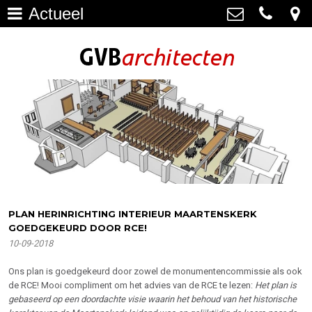
Actueel
Architectuur
>
GVB architecten
Haagweg 4-G3, 2311 AA Leiden
Restauratie
071-5237347
>
info@gvbarchitecten.nl
Bouwhistorie
>
Onderhoud
>
impressie oudere projecten
>
Bureau
>
PLAN HERINRICHTING INTERIEUR MAARTENSKERK
GOEDGEKEURD DOOR RCE!
Actueel
>
10-09-2018
Contact
>
Ons plan is goedgekeurd door zowel de monumentencommissie als ook
de RCE! Mooi compliment om het advies van de RCE te lezen:
Het plan is
gebaseerd op een doordachte visie waarin het behoud van het historische