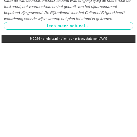
karakter van de Maartenskerk leidend was en gelijktijdig de koers naar de
toekomst, het voortbestaan en het gebruik van het rijksmonument
bepalend zijn geweest. De Rijksdienst voor het Cultureel Erfgoed heeft
waardering voor de wijze waarop het plan tot stand is gekomen.
© 2026 -
snelsite.nl
-
sitemap
-
privacystatement/AVG