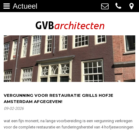
Actueel
Architectuur
>
GVB architecten
Haagweg 4-G3, 2311 AA Leiden
Restauratie
071-5237347
>
info@gvbarchitecten.nl
Bouwhistorie
>
Onderhoud
>
impressie oudere projecten
>
Bureau
>
VERGUNNING VOOR RESTAURATIE GRILLS HOFJE
AMSTERDAM AFGEGEVEN!
Actueel
>
09-02-2026
Contact
>
wat een fijn monent; na lange voorbereiding is een vergunning verkregen
voor de complete restauratie en funderingsherstel van 4 hofjeswoningen