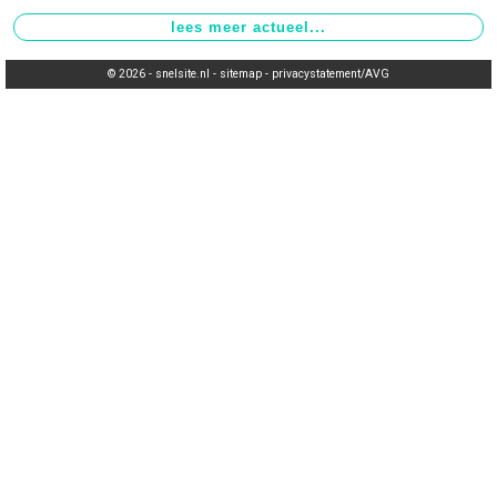
© 2026 -
snelsite.nl
-
sitemap
-
privacystatement/AVG