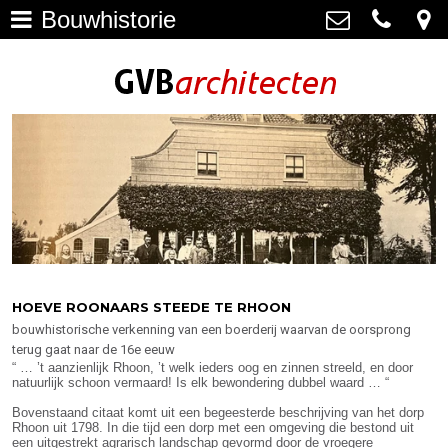
Bouwhistorie
Architectuur
>
GVB architecten
Haagweg 4-G3, 2311 AA Leiden
Restauratie
071-5237347
>
info@gvbarchitecten.nl
Bouwhistorie
>
Onderhoud
>
impressie oudere projecten
>
Bureau
>
HOEVE ROONAARS STEEDE TE RHOON
bouwhistorische verkenning van een boerderij waarvan de oorsprong
Actueel
>
terug gaat naar de 16e eeuw
“ … ’t aanzienlijk Rhoon, ’t welk ieders oog en zinnen streeld, en door
Contact
>
natuurlijk schoon vermaard! Is elk bewondering dubbel waard … “
Bovenstaand citaat komt uit een begeesterde beschrijving van het dorp
Rhoon uit 1798. In die tijd een dorp met een omgeving die bestond uit
een uitgestrekt agrarisch landschap gevormd door de vroegere