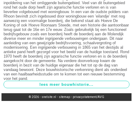
inpoldering van het omliggende buitengebied. Veel van dit buitengebied
rond het oude dorp heeft zijn agrarische functie verloren en is van
lieverlee volgebouwd met woningbouw. In een van de oudste polders van
Rhoon bevindt zich ingebouwd door woningbouw een ‘eilandje’ met nog
aanwezig een voormalige boerderij, die bekend staat als Hoeve De
Koning of ook Hoeve Roonaars Steede, met een historie die aantoonbaar
terug gaat tot de 16e en 17e eeuw. Zoals gebruikelijk bij een functioneel
bedrijfsgebouw zoals een boerderij heeft de boerderij aan de Molendijk
diverse meer en minder ingrijpende verbouwingen ondergaan. Dit naar
aanleiding van een gewijzigde bedrijfsvoering, schaalvergroting of
modernisering. Een ingrijpende verbouwing in 1865 van het destijds al
antieke pand heeft gezorgd voor het beeld van de huidige toestand. Rond
1970 heeft de boerderij zijn agrarische functie verloren en is de boerderij
aangekocht door de gemeente. Na verdere doorverkoop kwam de
boerderij in bezit van de huidige eigenaar die het tot op de dag van
vandaag bewoont. Deze bouwhistorische verkenning dient als onderdeel
van een haalbaarheidsstudie om te komen tot een nieuwe bestemming
voor het pand.
© 2026 -
snelsite.nl
-
sitemap
-
privacystatement/AVG