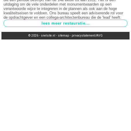
uitdaging om de vele onderdelen met monumentwaarden op een
verantwoorde wijze te integreren in de plannen als ook aan de hoge
kwaliteitseisen te voldoen. Ons bureau speelt een adviserende rol voor
de opdrachtgever en een collega-architectenbureau die de 'lead' heeft.
© 2026 -
snelsite.nl
-
sitemap
-
privacystatement/AVG