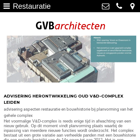
Restauratie
Architectuur
>
GVB architecten
Haagweg 4-G3, 2311 AA Leiden
Restauratie
071-5237347
>
info@gvbarchitecten.nl
Bouwhistorie
>
Onderhoud
>
impressie oudere projecten
>
Bureau
>
ADVISERING HERONTWIKKELING OUD V&D-COMPLEX
LEIDEN
Actueel
>
advisering aspecten restauratie en bouwhistorie bij planvorming van het
gehele complex
Contact
>
Het voormalige V&D-complex is reeds enige tijd in afwachting van een
nieuw gebruik. Op dit moment vindt planvorming plaats waarbij de
inpassing van meerdere nieuwe functies wordt onderzocht. Het complex
bestaat uit een grote variatie aan verheelde panden met een bouwhistorie
die een periode bestrijkt van de 14e eeuw tot aan 2012. Het is een