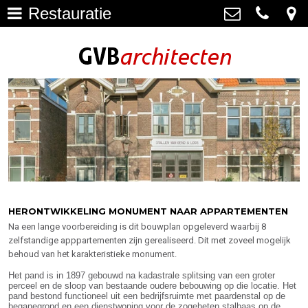
Restauratie
Architectuur
>
GVB architecten
Haagweg 4-G3, 2311 AA Leiden
Restauratie
071-5237347
>
info@gvbarchitecten.nl
Bouwhistorie
>
Onderhoud
>
impressie oudere projecten
>
Bureau
>
HERONTWIKKELING MONUMENT NAAR APPARTEMENTEN
Na een lange voorbereiding is dit bouwplan opgeleverd waarbij 8
Actueel
>
zelfstandige apppartementen zijn gerealiseerd. Dit met zoveel mogelijk
behoud van het karakteristieke monument.
Contact
>
Het pand is in 1897 gebouwd na kadastrale splitsing van een groter
perceel en de sloop van bestaande oudere bebouwing op die locatie. Het
pand bestond functioneel uit een bedrijfsruimte met paardenstal op de
beganegrond en een dienstwoning voor de zogeheten stalbaas op de