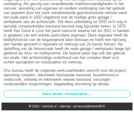
verdieping. Als gevolg van veranderende marktomstandigheden in het
vervoer, wisseling van eigenaar en verdere verdringing van het gebruik
van paarden door het sterk ontwikkelende gemotoriseerde verkeer werd
het oude pand in 1932 uitgebreid met de huidige grote garage /
werkplaats aan de achterzijde. Dat deze uitbreiding uit 1932 zich nog in
tamelijk oorspronkelijke toestand bevond mag bijzonder heten. In 1975
heeft Van Gend & Loos het pand verkocht waarna het tot 2021 in handen
is geweest van een enkele particuliere eigenaar. Deze eigenaar heeft de
bedrijfsfunctie van de beganegrond laten bestaan en heeft een tijd lang
een handel gevoerd in reparatie en verkoop van 2e hands fietsen. Na
opheffing van de fietsenzaak heeft de oude garage / werkplaats lange tijd
gediend als klus- en hobbyruimte. De laatste jaren liep ook dat gebruik
ten einde. Het achterstallige onderhoud van het complex bleef zich
echter opstapelen en noodzaakte tot verkoop.
Ons bureau heeft de volgende werkzaamheden verricht voor dit project;
opmeting complex, tekenwerk bestaande toestand, bouwhistorisch
onderzoek, ontwerp en tekenwerk nieuwe toestand, verzorgen
noodzakelijke vergunningen, begeleiding uitvoering op afroep.
© 2026 -
snelsite.nl
-
sitemap
-
privacystatement/AVG