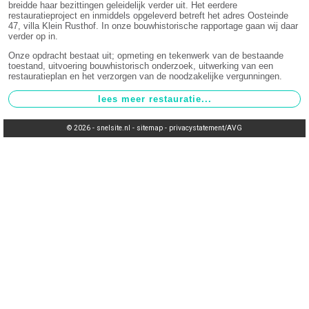
breidde haar bezittingen geleidelijk verder uit. Het eerdere
restauratieproject en inmiddels opgeleverd betreft het adres Oosteinde
47, villa Klein Rusthof. In onze bouwhistorische rapportage gaan wij daar
verder op in.
Onze opdracht bestaat uit; opmeting en tekenwerk van de bestaande
toestand, uitvoering bouwhistorisch onderzoek, uitwerking van een
restauratieplan en het verzorgen van de noodzakelijke vergunningen.
© 2026 -
snelsite.nl
-
sitemap
-
privacystatement/AVG