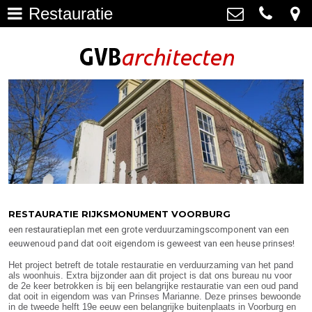
Restauratie
Architectuur
>
GVB architecten
Haagweg 4-G3, 2311 AA Leiden
Restauratie
071-5237347
>
info@gvbarchitecten.nl
Bouwhistorie
>
Onderhoud
>
impressie oudere projecten
>
Bureau
>
RESTAURATIE RIJKSMONUMENT VOORBURG
een restauratieplan met een grote verduurzamingscomponent van een
Actueel
>
eeuwenoud pand dat ooit eigendom is geweest van een heuse prinses!
Het project betreft de totale restauratie en verduurzaming van het pand
Contact
>
als woonhuis. Extra bijzonder aan dit project is dat ons bureau nu voor
de 2e keer betrokken is bij een belangrijke restauratie van een oud pand
dat ooit in eigendom was van Prinses Marianne. Deze prinses bewoonde
in de tweede helft 19e eeuw een belangrijke buitenplaats in Voorburg en