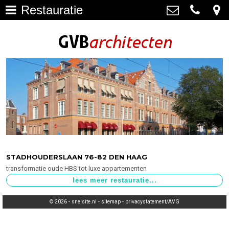
Restauratie
Architectuur
>
GVB architecten
Haagweg 4-G3, 2311 AA Leiden
Restauratie
071-5237347
>
info@gvbarchitecten.nl
Bouwhistorie
>
Onderhoud
>
impressie oudere projecten
>
Bureau
>
STADHOUDERSLAAN 76-82 DEN HAAG
transformatie oude HBS tot luxe appartementen
Actueel
>
Contact
>
© 2026 -
snelsite.nl
-
sitemap
-
privacystatement/AVG