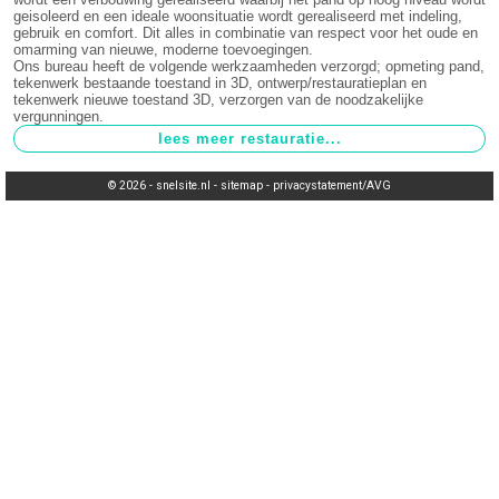
geisoleerd en een ideale woonsituatie wordt gerealiseerd met indeling,
gebruik en comfort. Dit alles in combinatie van respect voor het oude en
omarming van nieuwe, moderne toevoegingen.
Ons bureau heeft de volgende werkzaamheden verzorgd; opmeting pand,
tekenwerk bestaande toestand in 3D, ontwerp/restauratieplan en
tekenwerk nieuwe toestand 3D, verzorgen van de noodzakelijke
vergunningen.
© 2026 -
snelsite.nl
-
sitemap
-
privacystatement/AVG