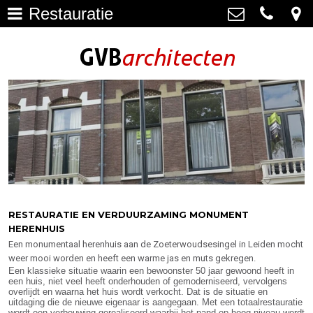
Restauratie
Architectuur
>
GVB architecten
Haagweg 4-G3, 2311 AA Leiden
Restauratie
071-5237347
>
info@gvbarchitecten.nl
Bouwhistorie
>
Onderhoud
>
impressie oudere projecten
>
Bureau
>
RESTAURATIE EN VERDUURZAMING MONUMENT
HERENHUIS
Actueel
>
Een monumentaal herenhuis aan de Zoeterwoudsesingel in Leiden mocht
weer mooi worden en heeft een warme jas en muts gekregen.
Contact
>
Een klassieke situatie waarin een bewoonster 50 jaar gewoond heeft in
een huis, niet veel heeft onderhouden of gemoderniseerd, vervolgens
overlijdt en waarna het huis wordt verkocht. Dat is de situatie en
uitdaging die de nieuwe eigenaar is aangegaan. Met een totaalrestauratie
wordt een verbouwing gerealiseerd waarbij het pand op hoog niveau wordt