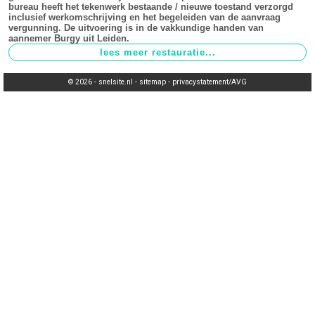
bureau heeft het tekenwerk bestaande / nieuwe toestand verzorgd
inclusief werkomschrijving en het begeleiden van de aanvraag
vergunning. De uitvoering is in de vakkundige handen van
aannemer Burgy uit Leiden.
© 2026 -
snelsite.nl
-
sitemap
-
privacystatement/AVG