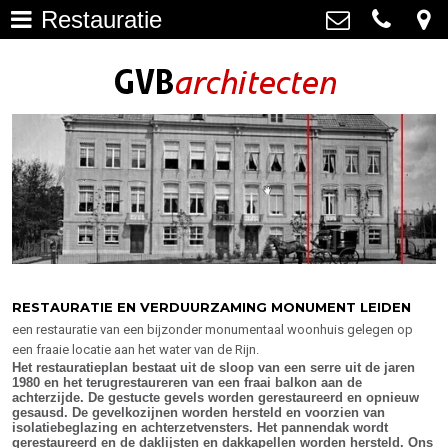
Restauratie
Architectuur
>
GVB architecten
Haagweg 4-G3, 2311 AA Leiden
Restauratie
071-5237347
>
info@gvbarchitecten.nl
Bouwhistorie
>
Onderhoud
>
impressie oudere projecten
>
Bureau
>
RESTAURATIE EN VERDUURZAMING MONUMENT LEIDEN
een restauratie van een bijzonder monumentaal woonhuis gelegen op
Actueel
>
een fraaie locatie aan het water van de Rijn.
Het restauratieplan bestaat uit de sloop van een serre uit de jaren
Contact
>
1980 en het terugrestaureren van een fraai balkon aan de
achterzijde. De gestucte gevels worden gerestaureerd en opnieuw
gesausd. De gevelkozijnen worden hersteld en voorzien van
isolatiebeglazing en achterzetvensters. Het pannendak wordt
gerestaureerd en de daklijsten en dakkapellen worden hersteld. Ons