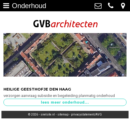
Onderhoud
Architectuur
>
GVB architecten
Haagweg 4-G3, 2311 AA Leiden
Restauratie
071-5237347
>
info@gvbarchitecten.nl
Bouwhistorie
>
Onderhoud
>
impressie oudere projecten
>
Bureau
>
HEILIGE GEESTHOFJE DEN HAAG
verzorgen aanvraag subsidie en begeleiding planmatig onderhoud
Actueel
>
Contact
>
© 2026 -
snelsite.nl
-
sitemap
-
privacystatement/AVG