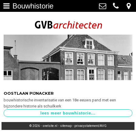
Bouwhistorie
Architectuur
>
GVB architecten
Haagweg 4-G3, 2311 AA Leiden
Restauratie
071-5237347
>
info@gvbarchitecten.nl
Bouwhistorie
>
Onderhoud
>
impressie oudere projecten
>
Bureau
>
OOSTLAAN PIJNACKER
bouwhistorische inventarisatie van een 18e eeuws pand met een
Actueel
>
bijzondere historie als schuilkerk
Contact
>
© 2026 -
snelsite.nl
-
sitemap
-
privacystatement/AVG