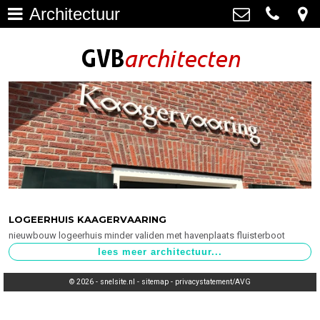
Architectuur
Architectuur
>
GVB architecten
Haagweg 4-G3, 2311 AA Leiden
Restauratie
071-5237347
>
info@gvbarchitecten.nl
Bouwhistorie
>
Onderhoud
>
impressie oudere projecten
>
Bureau
>
LOGEERHUIS KAAGERVAARING
nieuwbouw logeerhuis minder validen met havenplaats fluisterboot
Actueel
>
Contact
>
© 2026 -
snelsite.nl
-
sitemap
-
privacystatement/AVG