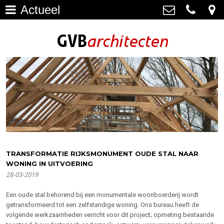
Actueel
Architectuur
>
GVB architecten
Haagweg 4-G3, 2311 AA Leiden
Restauratie
071-5237347
>
info@gvbarchitecten.nl
Bouwhistorie
>
Onderhoud
>
impressie oudere projecten
>
Bureau
>
TRANSFORMATIE RIJKSMONUMENT OUDE STAL NAAR
WONING IN UITVOERING
Actueel
>
28-03-2019
Contact
>
Een oude stal behorend bij een monumentale woonboerderij wordt
getransformeerd tot een zelfstandige woning. Ons bureau heeft de
volgende werkzaamheden verricht voor dit project; opmeting bestaande