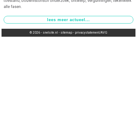
toestand, bouwhistorisch onderzoek, ontwerp, vergunningen, tekenwerk
alle fasen.
© 2026 -
snelsite.nl
-
sitemap
-
privacystatement/AVG