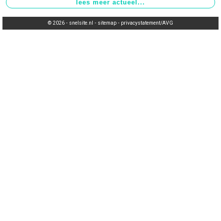
© 2026 -
snelsite.nl
-
sitemap
-
privacystatement/AVG