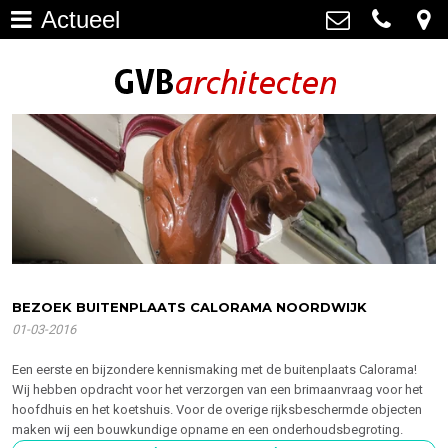
Actueel
Architectuur
>
GVB architecten
Haagweg 4-G3, 2311 AA Leiden
Restauratie
071-5237347
>
info@gvbarchitecten.nl
Bouwhistorie
>
Onderhoud
>
impressie oudere projecten
>
Bureau
>
BEZOEK BUITENPLAATS CALORAMA NOORDWIJK
01-03-2016
Actueel
>
Een eerste en bijzondere kennismaking met de buitenplaats Calorama!
Contact
>
Wij hebben opdracht voor het verzorgen van een brimaanvraag voor het
hoofdhuis en het koetshuis. Voor de overige rijksbeschermde objecten
maken wij een bouwkundige opname en een onderhoudsbegroting.