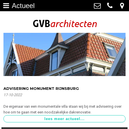
Actueel
Architectuur
>
GVB architecten
Haagweg 4-G3, 2311 AA Leiden
Restauratie
071-5237347
>
info@gvbarchitecten.nl
Bouwhistorie
>
Onderhoud
>
impressie oudere projecten
>
Bureau
>
ADVISERING MONUMENT RIJNSBURG
17-10-2022
Actueel
>
De eigenaar van een monumentale villa staan wij bij met advisering over
Contact
>
hoe om te gaan met een noodzakelijke dakrenovatie.