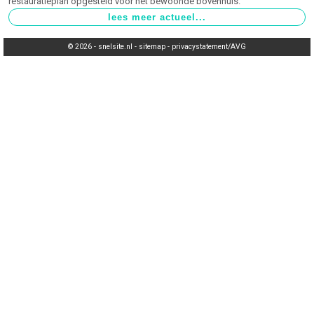
restauratieplan opgesteld voor het bewoonde bovenhuis.
© 2026 -
snelsite.nl
-
sitemap
-
privacystatement/AVG