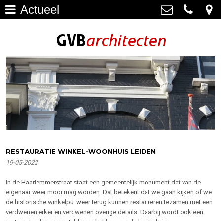
Actueel
Architectuur
>
GVB architecten
Haagweg 4-G3, 2311 AA Leiden
Restauratie
071-5237347
>
info@gvbarchitecten.nl
Bouwhistorie
>
Onderhoud
>
impressie oudere projecten
>
Bureau
>
RESTAURATIE WINKEL-WOONHUIS LEIDEN
19-05-2022
Actueel
>
In de Haarlemmerstraat staat een gemeentelijk monument dat van de
Contact
>
eigenaar weer mooi mag worden. Dat betekent dat we gaan kijken of we
de historische winkelpui weer terug kunnen restaureren tezamen met een
verdwenen erker en verdwenen overige details. Daarbij wordt ook een