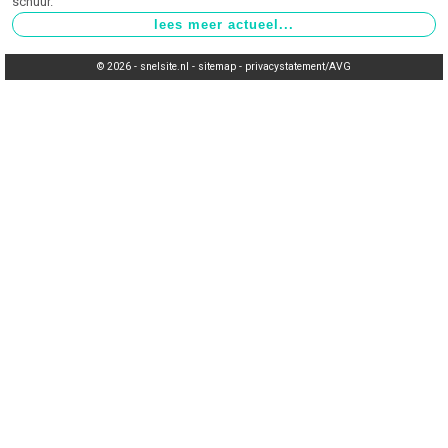
schuur.
© 2026 -
snelsite.nl
-
sitemap
-
privacystatement/AVG