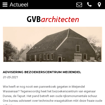
Actueel
Architectuur
>
GVB architecten
Haagweg 4-G3, 2311 AA Leiden
Restauratie
071-5237347
>
info@gvbarchitecten.nl
Bouwhistorie
>
Onderhoud
>
impressie oudere projecten
>
Bureau
>
ADVISERING BEZOEKERSCENTRUM MEIJENDEL
01-05-2021
Actueel
>
Wie heeft er nog nooit een pannenkoek gegeten in Meijendel
Contact
>
Wassenaar? Tegenwoordig heet het bezoekerscentrum van eigenaar
Dunea, de Tapuit. Het pand betreft een oude rijksmonumentale schuur.
Ons bureau adviseert over technische vraagstukken mbt deze fraaie oude