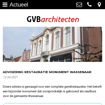
Actueel
Architectuur
>
GVB architecten
Haagweg 4-G3, 2311 AA Leiden
Restauratie
071-5237347
>
info@gvbarchitecten.nl
Bouwhistorie
>
Onderhoud
>
impressie oudere projecten
>
Bureau
>
ADVISERING RESTAURATIE MONUMENT WASSENAAR
12-04-2021
Actueel
>
Divers advies is gevraagd voor een complete gevelrestauratie. Het betreft
Contact
>
een bijzonder monument dat oorspronkelijk is gebouwd als raadhuis
voor de gemeente Wassenaar.