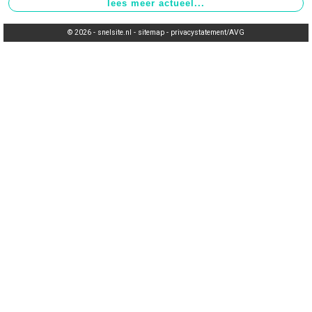
© 2026 -
snelsite.nl
-
sitemap
-
privacystatement/AVG